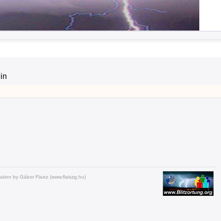
in
ation by Gábor Flaisz (www.flaiszg.hu)