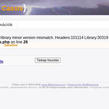
)
 Cassis
mációk
t library minor version mismatch. Headers:101114 Library:30319 
s.php
on line
26
Satellite
2h
Villám adat © 2003-2026
www.Blitzortung.org
•
Powered by MyBlitzortung
átum/idö, alapértelmezett idözóna:
11:39:18 Közép-európai nyári idöszámítás
Hungarian transl