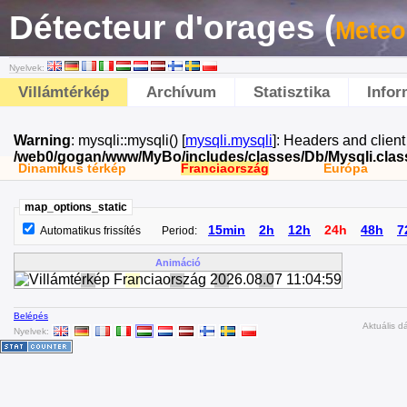
Détecteur d'orages (
Meteo
Nyelvek:
Villámtérkép
Archívum
Statisztika
Infor
Warning
: mysqli::mysqli() [
mysqli.mysqli
]: Headers and clien
/web0/gogan/www/MyBo/includes/classes/Db/Mysqli.clas
Dinamikus térkép
Franciaország
Európa
map_options_static
15min
2h
12h
24h
48h
7
Automatikus frissítés
Period:
Animáció
Belépés
Aktuális d
Nyelvek: