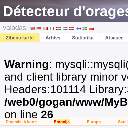
Détecteur d'orages
valodas:
Zibens karte
Arhīvs
Statistika
Atsauce
Warning
: mysqli::mysqli(
and client library minor 
Headers:101114 Library:
/web0/gogan/www/MyBo/
on line
26
Dinamiskā karte
Francija
Europa
Satel