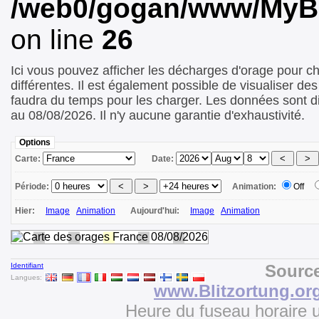
/web0/gogan/www/MyBo/
on line
26
Ici vous pouvez afficher les décharges d'orage pour c
différentes. Il est également possible de visualiser de
faudra du temps pour les charger. Les données sont d
au 08/08/2026. Il n'y aucune garantie d'exhaustivité.
Options
Carte:
Date:
Période:
Animation:
Off
Hier:
Image
Animation
Aujourd'hui:
Image
Animation
Identifiant
Source
Langues:
www.Blitzortung.or
Heure du fuseau horaire u