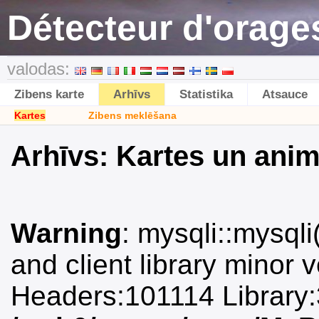
Détecteur d'orages
valodas:
Zibens karte
Arhīvs
Statistika
Atsauce
Kartes
Zibens meklēšana
Arhīvs: Kartes un anim
Warning
: mysqli::mysqli(
and client library minor 
Headers:101114 Library: